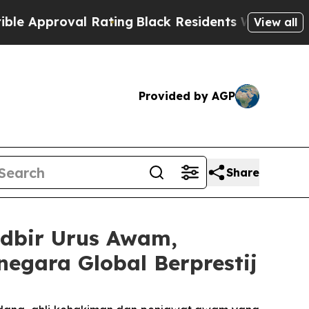
proval Rating
Black Residents Warned of Abusive
View all
Provided by AGP
Share
dbir Urus Awam,
negara Global Berprestij