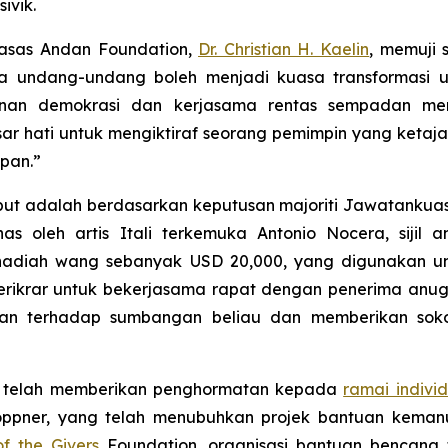
ivik.
gasas Andan Foundation,
Dr. Christian H. Kaelin
, memuji 
awa undang-undang boleh menjadi kuasa transformasi
hanan demokrasi dan kerjasama rentas sempadan me
r hati untuk mengiktiraf seorang pemimpin yang ketaj
apan.”
but adalah berdasarkan keputusan majoriti Jawatankuas
s oleh artis Itali terkemuka Antonio Nocera, sijil 
adiah wang sebanyak USD 20,000, yang digunakan u
t berikrar untuk bekerjasama rapat dengan penerima anu
an terhadap sumbangan beliau dan memberikan soko
l telah memberikan penghormatan kepada
ramai individ
ppner, yang telah menubuhkan projek bantuan keman
of the Givers
Foundation, organisasi bantuan bencana 