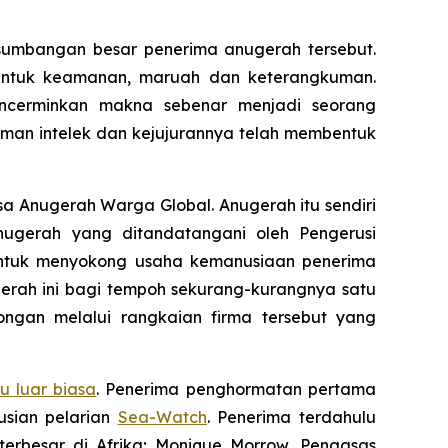
sumbangan besar penerima anugerah tersebut.
 untuk keamanan, maruah dan keterangkuman.
ncerminkan makna sebenar menjadi seorang
aman intelek dan kejujurannya telah membentuk
a Anugerah Warga Global. Anugerah itu sendiri
anugerah yang ditandatangani oleh Pengerusi
ntuk menyokong usaha kemanusiaan penerima
gerah ini bagi tempoh sekurang-kurangnya satu
ngan melalui rangkaian firma tersebut yang
u luar biasa
. Penerima penghormatan pertama
usian pelarian
Sea-Watch
. Penerima terdahulu
terbesar di Afrika; Monique Morrow, Pengasas