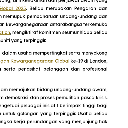
ndang, ahli kehakiman dan penjawat awam yang
lobal 2025
. Beliau merupakan Pengarah dan
alam memupuk pembaharuan undang-undang dan
man dan kewarganegaraan antarabangsa terkemuka
tion
, mengiktiraf komitmen seumur hidup beliau
iti yang terpinggir.
asa dalam usaha mempertingkat serta menyokong
ngan Kewarganegaraan Global
ke-19 di London,
serta penasihat pelanggan dan profesional
au dalam memajukan bidang undang-undang awam,
m demokrasi dan proses pemulihan pasca krisis.
etuai pelbagai inisiatif berimpak tinggi bagi
untuk golongan yang terpinggir. Usaha beliau
angka kerja perundangan yang menjunjung hak