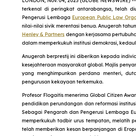
LONDON, Nov. 04, 2025 (GLOBE NEWSWIRE) -
terkenal di peringkat antarabangsa, telah
Pengerusi Lembaga
European Public Law Orga
nilai-nilai sivik merentasi benua. Anugerah t
Henley & Partners
dengan kerjasama pertubuha
dalam memperkukuh institusi demokrasi, kedaul
Anugerah berprestij ini diberikan kepada ind
kesejahteraan masyarakat global. Majlis peny
yang menghimpunkan perdana menteri, duta
pengurusan kekayaan terkemuka.
Profesor Flogaitis menerima Global Citizen A
pendidikan perundangan dan reformasi institus
Sebagai Pengarah dan Pengerusi Lembaga Europ
memperkukuh tadbir urus tempatan, melatih p
telah memberikan kesan berpanjangan di Ero