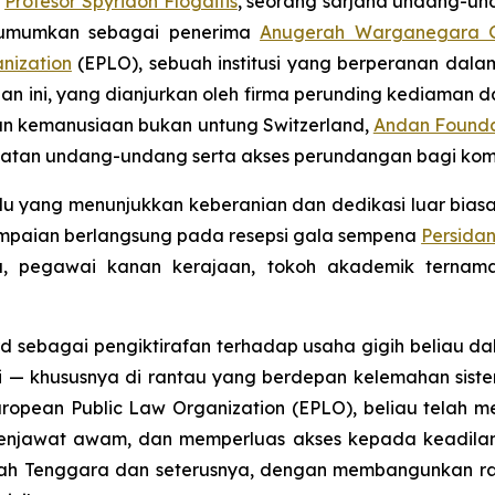
-
Profesor Spyridon Flogaitis
, seorang sarjana undang-u
 diumumkan sebagai penerima
Anugerah Warganegara G
nization
(EPLO), sebuah institusi yang berperanan d
ahunan ini, yang dianjurkan oleh firma perunding kedia
n kemanusiaan bukan untung Switzerland,
Andan Founda
atan undang-undang serta akses perundangan bagi komun
ividu yang menunjukkan keberanian dan dedikasi luar bi
ampaian berlangsung pada resepsi gala sempena
Persida
, pegawai kanan kerajaan, tokoh akademik ternama 
ward sebagai pengiktirafan terhadap usaha gigih beli
i — khususnya di rantau yang berdepan kelemahan siste
ean Public Law Organization (EPLO), beliau telah meng
enjawat awam, dan memperluas akses kepada keadilan 
pah Tenggara dan seterusnya, dengan membangunkan r