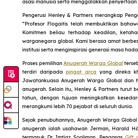
asasi manusia serta menggalakkan penyertaan s
Pengerusi Henley & Partners merangkap Pen
“Profesor Flogaitis telah membuktikan bah
Komitmen beliau terhadap keadilan, keta
warganegara global. Kami berasa amat berbesa
institusi serta menginspirasi generasi masa had
Proses pemilihan
Anugerah Warga Global
terse
terdiri daripada
pingat arca
yang direka kha
Jawatankuasa Anugerah Warga Global dan h
anugerah. Selain itu, Henley & Partners turu
tahun, dengan tujuan meningkatkan kesedar
merangkumi lebih 70 pejabat di seluruh dunia.
Sejak penubuhannya, Anugerah Warga Globa
anugerah ialah usahawan Jerman, Harald Hö
termasuk Dr. Imtiaz Sooliman, Pengasas
Gift 