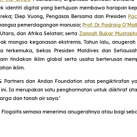
ek identiti digital yang bertujuan membawa harapan kepad
ereka; Diep Vuong, Pengasas Bersama dan Presiden
Pac
k mangsa pemerdagangan manusia;
Prof. Dr. Padraig O’Mal
Utara, dan Afrika Selatan; serta
Zannah Bukar Mustaph
 mangsa keganasan ekstremis. Tahun lalu, anugerah 
usia terkemuka, bekas Presiden Maldives dan Setiau
lam tindakan iklim global serta usaha berterusan mem
han iklim.
rtners dan Andan Foundation atas pengiktirafan yang 
ni. Ia merupakan satu penghormatan untuk diiktiraf at
arga dan tanah air saya.’
or Flogaitis semasa menerima anugerahnya atau bagi seba