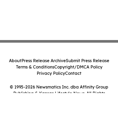
About
Press Release Archive
Submit Press Release
Terms & Conditions
Copyright/DMCA Policy
Privacy Policy
Contact
© 1995-2026 Newsmatics Inc. dba Affinity Group
Publishing & Kansas Lifestyle News. All Rights
Reserved.
Cookie Settings / Your Privacy Choices