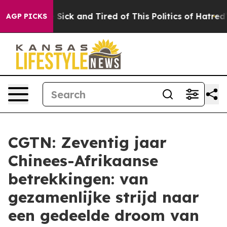
le Are Sick and Tired of This Politics of Hatred”
The S
AGP PICKS
CGTN: Zeventig jaar
Chinees-Afrikaanse
betrekkingen: van
gezamenlijke strijd naar
een gedeelde droom van