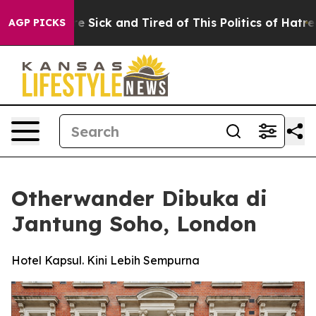
e Are Sick and Tired of This Politics of Hatred”
The S
AGP PICKS
Otherwander Dibuka di
Jantung Soho, London
Hotel Kapsul. Kini Lebih Sempurna