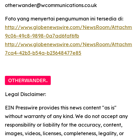
otherwander@wcommunications.co.uk
Foto yang menyertai pengumuman ini tersedia di:
http://www.globenewswire.com/NewsRoom/Attachmen
9c06-49c8-9898-0a7ad6faf6fb
http://www.globenewswire.com/NewsRoom/Attachme
7ca4-42b3-b54a-b23648477e85
Legal Disclaimer:
EIN Presswire provides this news content "as is"
without warranty of any kind. We do not accept any
responsibility or liability for the accuracy, content,
images, videos, licenses, completeness, legality, or